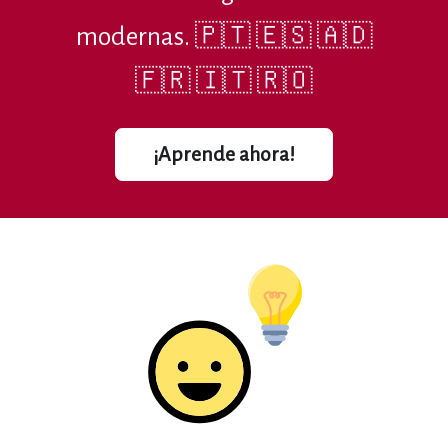
modernas. 🇵🇹 🇪🇸 🇦🇩
🇫🇷 🇮🇹 🇷🇴
¡Aprende ahora!