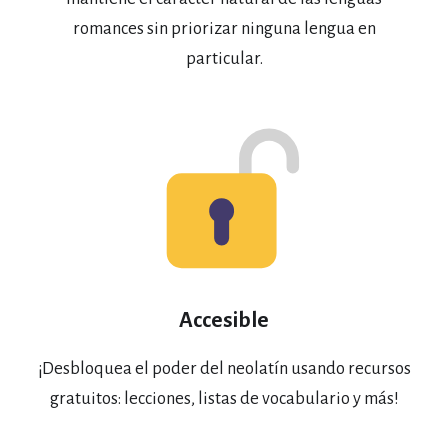
romances sin priorizar ninguna lengua en
particular.
Accesible
¡Desbloquea el poder del neolatín usando recursos
gratuitos: lecciones, listas de vocabulario y más!