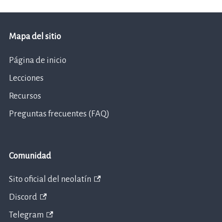
Mapa del sitio
Página de inicio
Lecciones
Recursos
Preguntas frecuentes (FAQ)
Comunidad
Sito oficial del neolatín
Discord
Telegram