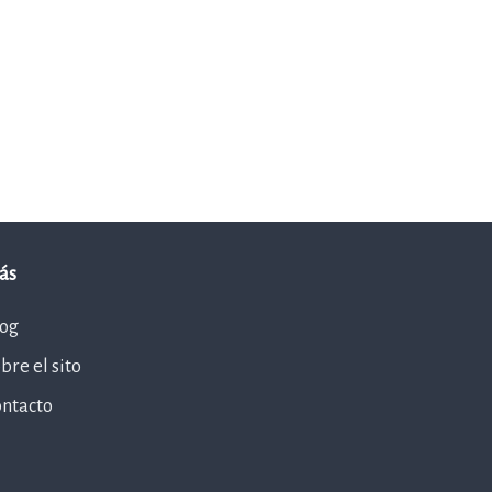
ás
log
bre el sito
ontacto