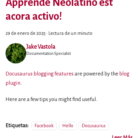
Apprènde Neolatino èst
acora activo!
29 de enero de 2025
·
Lectura de un minuto
Jake Vastola
Documentation Specialist
Docusaurus blogging features
are powered by the
blog
plugin
.
Here are a few tips you might find useful.
Etiquetas:
Facebook
Hello
Docusaurus
Leer Más